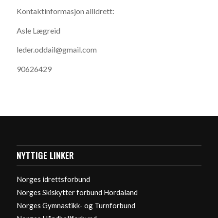
Kontaktinformasjon allidrett:
Asle Lægreid
leder.oddail@gmail.com
90626429
NYTTIGE LINKER
Norges idrettsforbund
Norges Skiskytter forbund Hordaland
Norges Gymnastikk- og Turnforbund