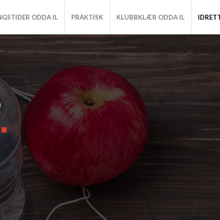
NGSTIDER ODDA IL
PRAKTISK
KLUBBKLÆR ODDA IL
IDRET
T
.