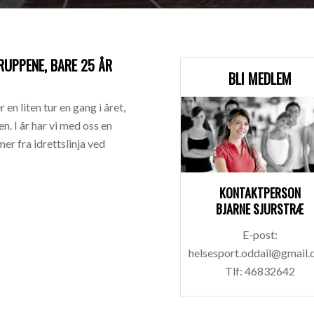
UPPENE, BARE 25 ÅR
BLI MEDLEM
n liten tur en gang i året,
n. I år har vi med oss en
er fra idrettslinja ved
KONTAKTPERSON
BJARNE SJURSTRÆ
E-post:
helsesport.oddail@gmail
Tlf: 46832642