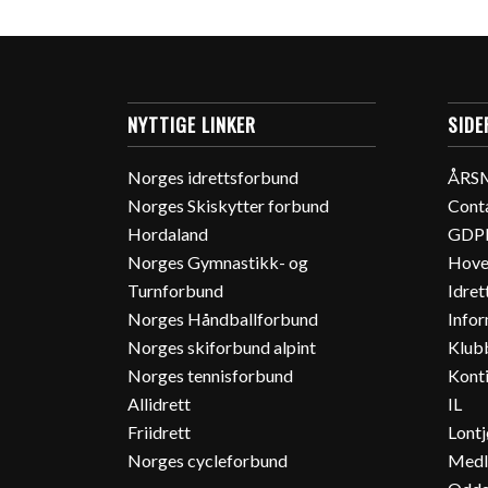
NYTTIGE LINKER
SIDE
Norges idrettsforbund
ÅRS
Norges Skiskytter forbund
Cont
Hordaland
GDPR
Norges Gymnastikk- og
Hove
Turnforbund
Idret
Norges Håndballforbund
Info
Norges skiforbund alpint
Klub
Norges tennisforbund
Konti
Allidrett
IL
Friidrett
Lontj
Norges cycleforbund
Medl