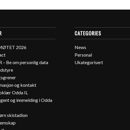
R
CATEGORIES
MØTET 2026
News
act
Personal
 – Be om personlig data
Ukategorisert
dstyre
tsgrener
rmasjon og kontakt
bklær Odda IL
gent og innmelding i Odda
ørn skistadion
emskap