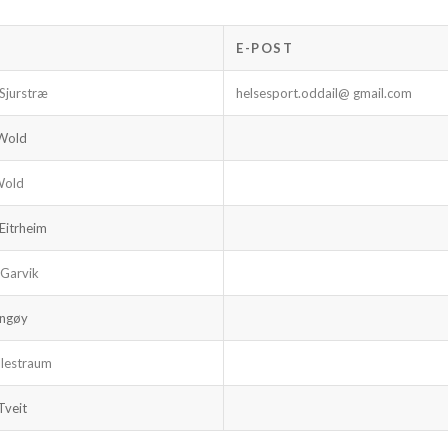
N
E-POST
 Sjurstræ
helsesport.oddail@ gmail.com
 Wold
Wold
 Eitrheim
Garvik
ingøy
illestraum
Tveit