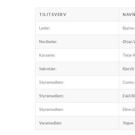
TILITSVERV
NAV
Leder:
Bjarne
Nestleder:
Ørjan
Kasserer:
Terje 
Sekretær:
Kjersti
Styremedlem:
Conny 
Styremedlem:
Eskil R
Styremedlem:
Eline L
Varamedlem
Yngve 