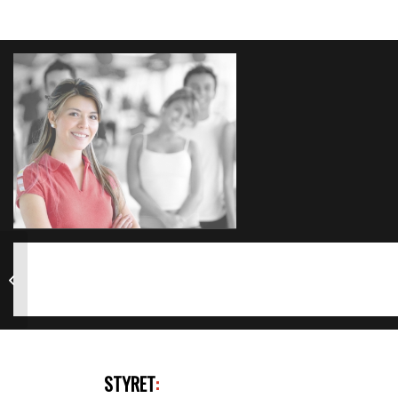
Håndball
STYRET
: