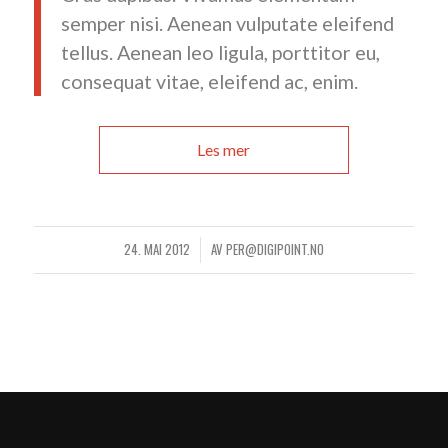
semper nisi. Aenean vulputate eleifend
tellus. Aenean leo ligula, porttitor eu,
consequat vitae, eleifend ac, enim.
Les mer
24. MAI 2012
AV
PER@DIGIPOINT.NO
/