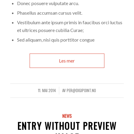
Donec posuere vulputate arcu.
Phasellus accumsan cursus velit.
Vestibulum ante ipsum primis in faucibus orci luctus
et ultrices posuere cubilia Curae;
Sed aliquam, nisi quis porttitor congue
Les mer
11. MAI 2014
AV
PER@DIGIPOINT.NO
/
NEWS
ENTRY WITHOUT PREVIEW