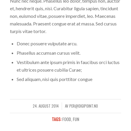
Nunc nec neque. Phasellus leo dolor, tempus non, auctor
et, hendrerit quis, nisi. Curabitur ligula sapien, tincidunt
non, euismod vitae, posuere imperdiet, leo. Maecenas
malesuada. Praesent congue erat at massa. Sed cursus
turpis vitae tortor.
Donec posuere vulputate arcu.
Phasellus accumsan cursus velit.
Vestibulum ante ipsum primis in faucibus orci luctus
et ultrices posuere cubilia Curae;
Sed aliquam, nisi quis porttitor congue
24. AUGUST 2014
AV
PER@DIGIPOINT.NO
/
TAGS:
FOOD
,
FUN